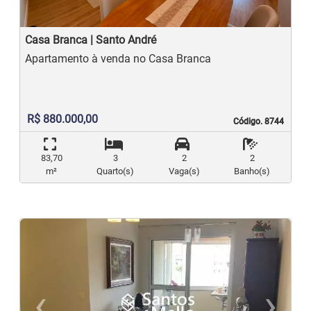
Casa Branca | Santo André
Apartamento à venda no Casa Branca
R$ 880.000,00
Código. 8744
Código. 8744
83,70
3
2
2
m²
Quarto(s)
Vaga(s)
Banho(s)
‹
›