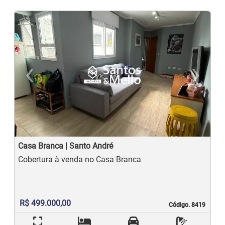
‹
›
Previous
N
Casa Branca | Santo André
Cobertura à venda no Casa Branca
R$ 499.000,00
Código. 8419
Código. 8419