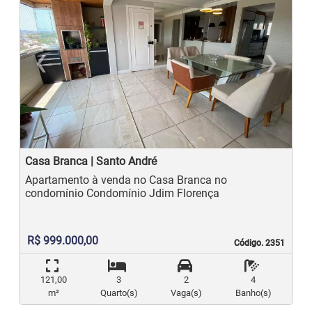
‹
›
Previous
N
Casa Branca | Santo André
Apartamento à venda no Casa Branca no
condomínio Condomínio Jdim Florença
R$ 999.000,00
Código. 2351
Código. 2351
121,00
3
2
4
m²
Quarto(s)
Vaga(s)
Banho(s)