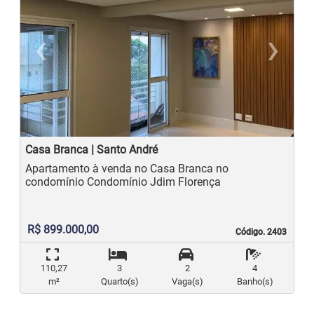
‹
›
Previous
N
Casa Branca | Santo André
Apartamento à venda no Casa Branca no
condomínio Condomínio Jdim Florença
R$ 899.000,00
Código. 2403
Código. 2403
110,27
3
2
4
m²
Quarto(s)
Vaga(s)
Banho(s)