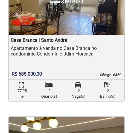
Previous
N
Casa Branca | Santo André
Apartamento à venda no Casa Branca no
condomínio Condomínio Jdim Florença
R$ 685.000,00
Código. 8460
Código. 8460
77,95
2
2
2
m²
Quarto(s)
Vaga(s)
Banho(s)