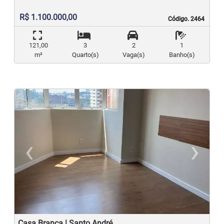
R$ 1.100.000,00
Código. 2464
Código. 2464
121,00
3
2
1
m²
Quarto(s)
Vaga(s)
Banho(s)
‹
›
Previous
N
Casa Branca | Santo André