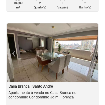
100,00
2
1
2
m²
Quarto(s)
Vaga(s)
Banho(s)
‹
›
Previous
N
Casa Branca | Santo André
Apartamento à venda no Casa Branca no
condomínio Condomínio Jdim Florença