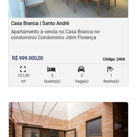
Casa Branca | Santo André
Apartamento à venda no Casa Branca no
condomínio Condomínio Jdim Florença
R$ 999.000,00
Código. 2466
Código. 2466
121,00
3
2
1
m²
Quarto(s)
Vaga(s)
Banho(s)