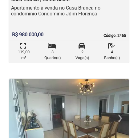
Apartamento à venda no Casa Branca no
condomínio Condomínio Jdim Florença
R$ 980.000,00
Código. 2465
Código. 2465
119,00
3
2
4
m²
Quarto(s)
Vaga(s)
Banho(s)
‹
›
Previous
N