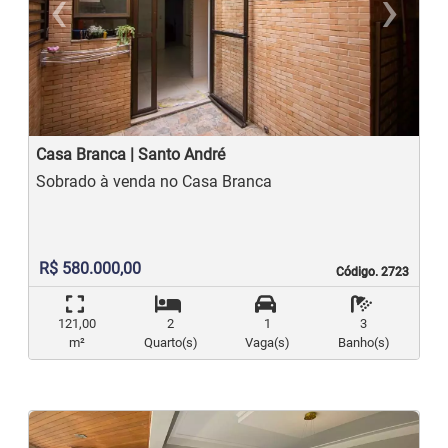
‹
›
Previous
N
Casa Branca | Santo André
Sobrado à venda no Casa Branca
R$ 580.000,00
Código. 2723
Código. 2723
121,00
2
1
3
m²
Quarto(s)
Vaga(s)
Banho(s)