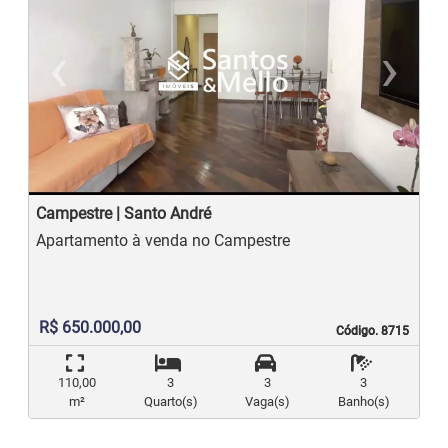
‹
›
Previous
N
Campestre | Santo André
Apartamento à venda no Campestre
R$ 650.000,00
Código. 8715
Código. 8715
110,00
3
3
3
m²
Quarto(s)
Vaga(s)
Banho(s)