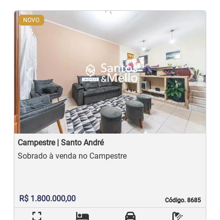
NOVO
‹
›
Previous
N
Campestre | Santo André
Sobrado à venda no Campestre
R$ 1.800.000,00
Código. 8685
Código. 8685