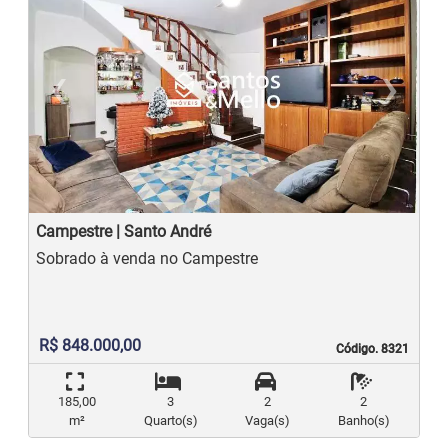
‹
›
Previous
N
Campestre | Santo André
Sobrado à venda no Campestre
R$ 848.000,00
Código. 8321
Código. 8321
185,00
3
2
2
m²
Quarto(s)
Vaga(s)
Banho(s)