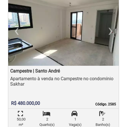
‹
›
Previous
N
Campestre | Santo André
Apartamento à venda no Campestre no condomínio
Sakhar
R$ 480.000,00
Código. 2585
Código. 2585
50,00
2
1
2
m²
Quarto(s)
Vaga(s)
Banho(s)