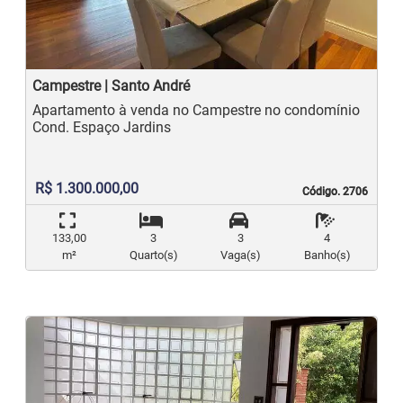
Campestre | Santo André
Apartamento à venda no Campestre no condomínio
Cond. Espaço Jardins
R$ 1.300.000,00
Código. 2706
Código. 2706
133,00
3
3
4
m²
Quarto(s)
Vaga(s)
Banho(s)