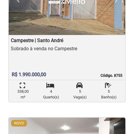
Previous
N
Campestre | Santo André
Sobrado à venda no Campestre
R$ 1.990.000,00
Código. 8755
Código. 8755
338,00
4
5
5
m²
Quarto(s)
Vaga(s)
Banho(s)
NOVO