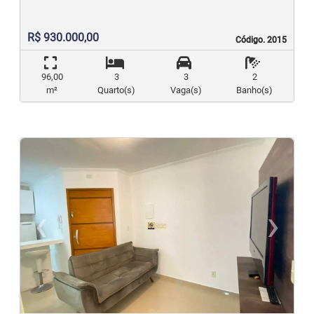
R$ 930.000,00
Código. 2015
Código. 2015
96,00
3
3
2
m²
Quarto(s)
Vaga(s)
Banho(s)
‹
›
Previous
N