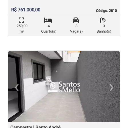
R$ 761.000,00
Código. 2810
Código. 2810
250,00
4
3
3
m²
Quarto(s)
Vaga(s)
Banho(s)
‹
›
Previous
N
Campestre | Santo André