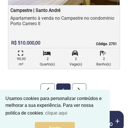
Campestre | Santo André
Apartamento à venda no Campestre no condomínio
Porto Carrero II
R$ 510.000,00
Código. 2751
Código. 2751
90,00
2
2
2
m²
Quarto(s)
Vaga(s)
Banho(s)
arrow_back_ios_new
arrow_forward_ios
1
Usamos cookies para personalizar conteúdos e
melhorar a sua experiência. Para ver nossa
politíca de cookies
clique aqui
MAIS
add
FILTRO
Aceito