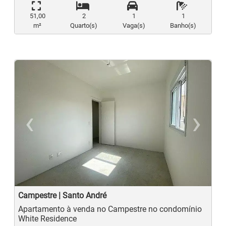
51,00
2
1
1
m²
Quarto(s)
Vaga(s)
Banho(s)
‹
›
Previous
N
Campestre | Santo André
Apartamento à venda no Campestre no condomínio
White Residence