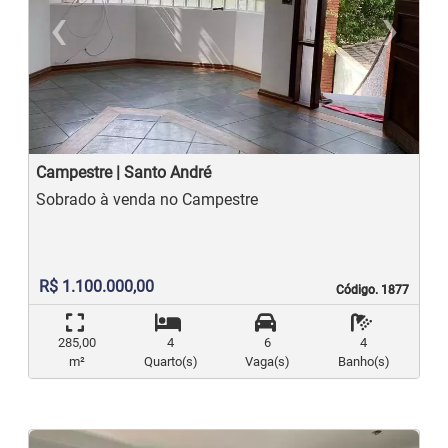
‹
›
Previous
N
Campestre | Santo André
Sobrado à venda no Campestre
R$ 1.100.000,00
Código. 1877
Código. 1877
285,00
4
6
4
m²
Quarto(s)
Vaga(s)
Banho(s)