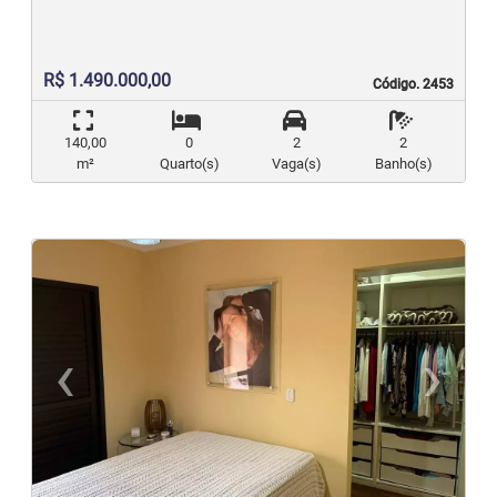
R$ 1.490.000,00
Código. 2453
Código. 2453
140,00
0
2
2
m²
Quarto(s)
Vaga(s)
Banho(s)
‹
›
Previous
N