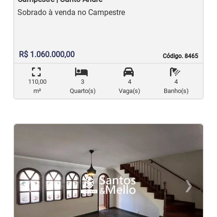
Sobrado à venda no Campestre
R$ 1.060.000,00
Código. 8465
Código. 8465
110,00
3
4
4
m²
Quarto(s)
Vaga(s)
Banho(s)
‹
›
Previous
N