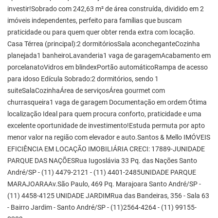
investir!Sobrado com 242,63 m² de área construída, dividido em 2
imóveis independentes, perfeito para famílias que buscam
praticidade ou para quem quer obter renda extra com locação.
Casa Térrea (principal):2 dormitóriosSala aconcheganteCozinha
planejada1 banheiroLavanderia1 vaga de garagemAcabamento em
porcelanatoVidros em blindexPortão automáticoRampa de acesso
para idoso Edícula Sobrado:2 dormitórios, sendo 1
suiteSalaCozinhaÁrea de serviçosÁrea gourmet com
churrasqueira1 vaga de garagem Documentação em ordem Ótima
localização Ideal para quem procura conforto, praticidade e uma
excelente oportunidade de investimento!Estuda permuta por apto
menor valor na região com elevador e auto.Santos & Mello IMÓVEIS
EFICIÊNCIA EM LOCAÇÃO IMOBILIÁRIA CRECI: 17889-JUNIDADE
PARQUE DAS NAÇÕESRua Iugoslávia 33 Pq. das Nações Santo
André/SP - (11) 4479-2121 - (11) 4401-2485UNIDADE PARQUE
MARAJOARAAv.São Paulo, 469 Pq. Marajoara Santo André/SP -
(11) 4458-4125 UNIDADE JARDIMRua das Bandeiras, 356 - Sala 63
- Bairro Jardim - Santo André/SP - (11)2564-4264 - (11) 99155-