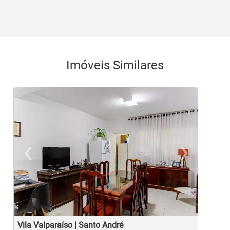
Imóveis Similares
‹
›
Previous
Ne
Vila Valparaíso | Santo André
J