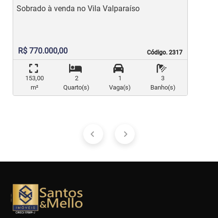
Sobrado à venda no Vila Valparaíso
R$ 770.000,00
Código. 2317
Código. 2317
153,00
2
1
3
m²
Quarto(s)
Vaga(s)
Banho(s)