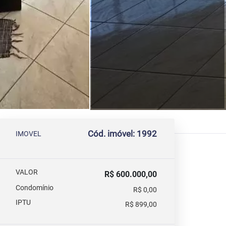
Cód. imóvel: 1992
IMOVEL
VALOR
R$ 600.000,00
Condomínio
R$ 0,00
IPTU
R$ 899,00