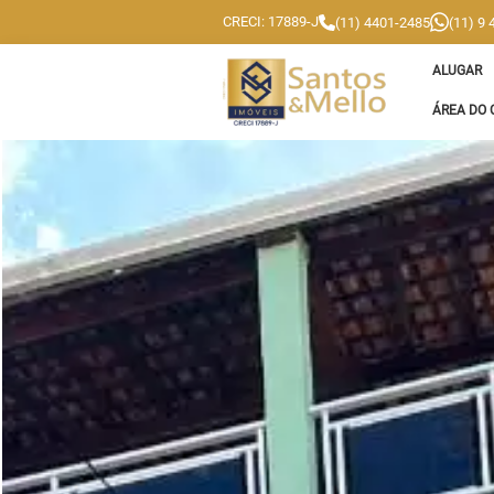
CRECI: 17889-J
(11) 4401-2485
(11) 9
ALUGAR
ÁREA DO 