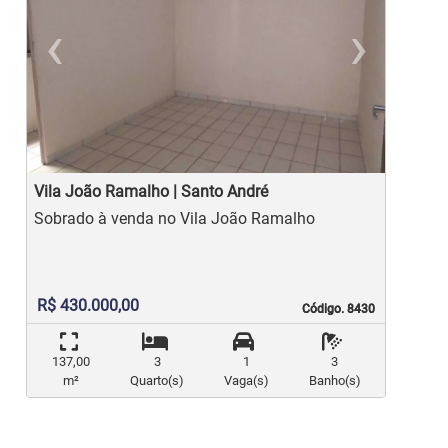
‹
›
Previous
Ne
Vila João Ramalho | Santo André
J
Sobrado à venda no Vila João Ramalho
R$ 430.000,00
Código. 8430
Código. 8430
137,00
3
1
3
m²
Quarto(s)
Vaga(s)
Banho(s)