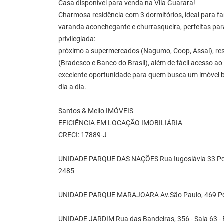
Casa disponível para venda na Vila Guarara!
Charmosa residência com 3 dormitórios, ideal para fa
varanda aconchegante e churrasqueira, perfeitas par
privilegiada:
próximo a supermercados (Nagumo, Coop, Assaí), r
(Bradesco e Banco do Brasil), além de fácil acesso a
excelente oportunidade para quem busca um imóvel b
dia a dia.
Santos & Mello IMÓVEIS
EFICIÊNCIA EM LOCAÇÃO IMOBILIÁRIA
CRECI: 17889-J
UNIDADE PARQUE DAS NAÇÕES Rua Iugoslávia 33 Pq. 
2485
UNIDADE PARQUE MARAJOARA Av.São Paulo, 469 Pq. 
UNIDADE JARDIM Rua das Bandeiras, 356 - Sala 63 - B