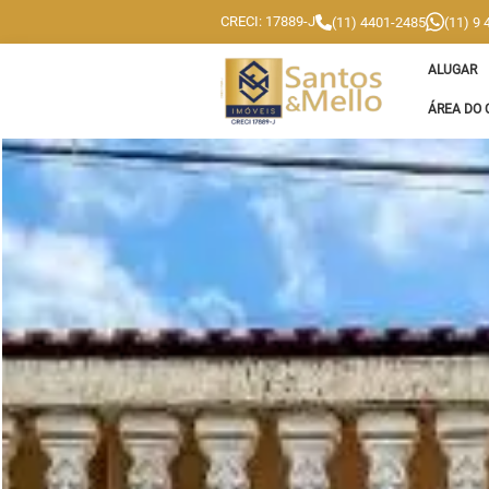
CRECI: 17889-J
(11) 4401-2485
(11) 9
ALUGAR
ÁREA DO 