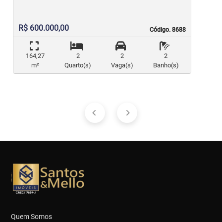
R$ 600.000,00
Código. 8688
Código. 8688
164,27
2
2
2
m²
Quarto(s)
Vaga(s)
Banho(s)
Quem Somos