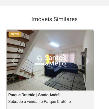
Imóveis Similares
NOVO
‹
›
Previous
Ne
Parque Oratório | Santo André
P
Sobrado à venda no Parque Oratório