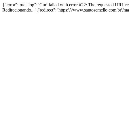
{"error":true,"log":"Curl failed with error #22: The requested URL 
Redirecionando...","redirect":"https:\/\/www.santosemello.com.br\/m