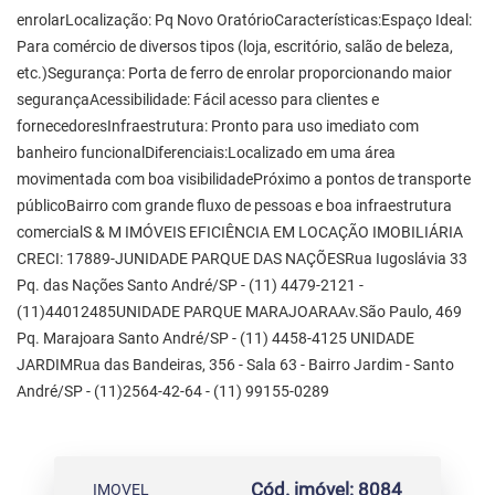
enrolarLocalização: Pq Novo OratórioCaracterísticas:Espaço Ideal:
Para comércio de diversos tipos (loja, escritório, salão de beleza,
etc.)Segurança: Porta de ferro de enrolar proporcionando maior
segurançaAcessibilidade: Fácil acesso para clientes e
fornecedoresInfraestrutura: Pronto para uso imediato com
banheiro funcionalDiferenciais:Localizado em uma área
movimentada com boa visibilidadePróximo a pontos de transporte
públicoBairro com grande fluxo de pessoas e boa infraestrutura
comercialS & M IMÓVEIS EFICIÊNCIA EM LOCAÇÃO IMOBILIÁRIA
CRECI: 17889-JUNIDADE PARQUE DAS NAÇÕESRua Iugoslávia 33
Pq. das Nações Santo André/SP - (11) 4479-2121 -
(11)44012485UNIDADE PARQUE MARAJOARAAv.São Paulo, 469
Pq. Marajoara Santo André/SP - (11) 4458-4125 UNIDADE
JARDIMRua das Bandeiras, 356 - Sala 63 - Bairro Jardim - Santo
André/SP - (11)2564-42-64 - (11) 99155-0289
Cód. imóvel: 8084
IMOVEL