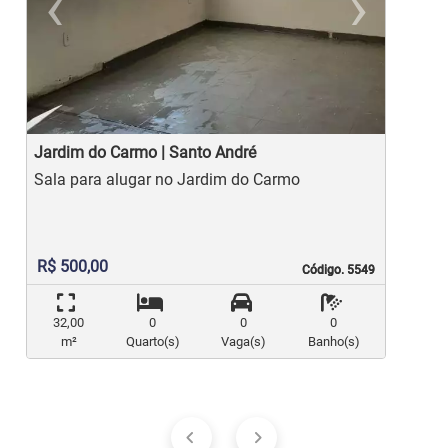
‹
›
Previous
Ne
Jardim do Carmo | Santo André
J
Sala para alugar no Jardim do Carmo
R$ 500,00
Código. 5549
Código. 5549
32,00
0
0
0
m²
Quarto(s)
Vaga(s)
Banho(s)