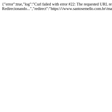
{"error":true,"log":"Curl failed with error #22: The requested URL 
Redirecionando...","redirect":"https:\/\/www.santosemello.com.br\/m