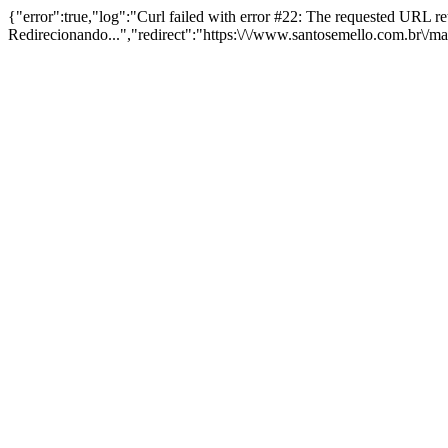
{"error":true,"log":"Curl failed with error #22: The requested URL 
Redirecionando...","redirect":"https:\/\/www.santosemello.com.br\/m