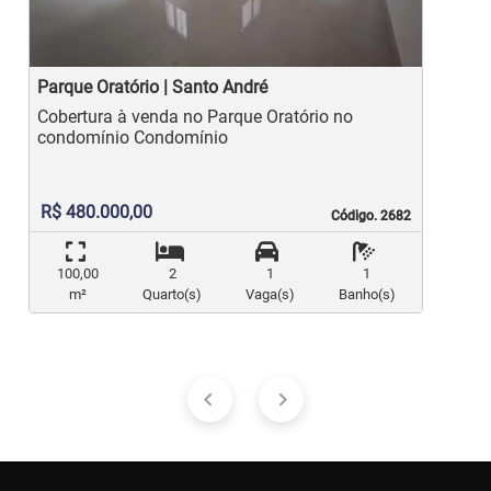
Parque Oratório | Santo André
P
Cobertura à venda no Parque Oratório no
Cober
condomínio Condomínio
c
R$ 480.000,00
Código. 2682
Código. 2682
100,00
2
1
1
m²
Quarto(s)
Vaga(s)
Banho(s)