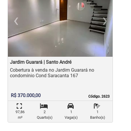
‹
›
Previous
Ne
Jardim Guarará | Santo André
J
Cobertura à venda no Jardim Guarará no
Cober
condomínio Cond Saracanta 167
c
R$ 370.000,00
Código. 2623
Código. 2623
97,86
2
1
1
m²
Quarto(s)
Vaga(s)
Banho(s)