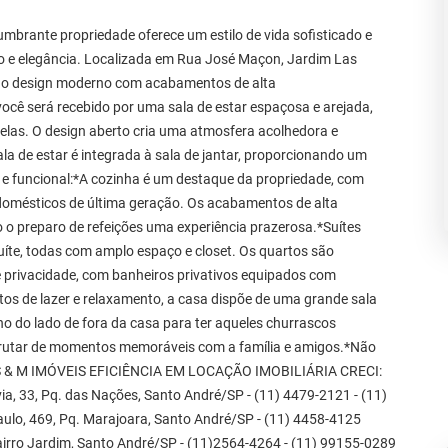
brante propriedade oferece um estilo de vida sofisticado e
ço e elegância. Localizada em Rua José Maçon, Jardim Las
ndo design moderno com acabamentos de alta
ocê será recebido por uma sala de estar espaçosa e arejada,
nelas. O design aberto cria uma atmosfera acolhedora e
sala de estar é integrada à sala de jantar, proporcionando um
 e funcional:*A cozinha é um destaque da propriedade, com
domésticos de última geração. Os acabamentos de alta
 o preparo de refeições uma experiência prazerosa.*Suítes
íte, todas com amplo espaço e closet. Os quartos são
 privacidade, com banheiros privativos equipados com
os de lazer e relaxamento, a casa dispõe de uma grande sala
o do lado de fora da casa para ter aqueles churrascos
sfrutar de momentos memoráveis com a família e amigos.*Não
l!* S & M IMÓVEIS EFICIÊNCIA EM LOCAÇÃO IMOBILIÁRIA CRECI:
33, Pq. das Nações, Santo André/SP - (11) 4479-2121 - (11)
 469, Pq. Marajoara, Santo André/SP - (11) 4458-4125
rro Jardim, Santo André/SP - (11)2564-4264 - (11) 99155-0289