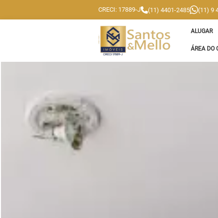
CRECI: 17889-J
(11) 4401-2485
(11) 9
ALUGAR
ÁREA DO 