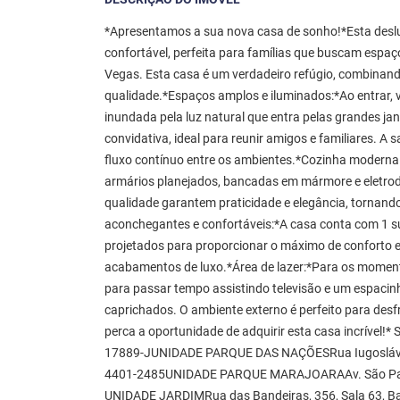
*Apresentamos a sua nova casa de sonho!*Esta deslum
confortável, perfeita para famílias que buscam espa
Vegas. Esta casa é um verdadeiro refúgio, combina
qualidade.*Espaços amplos e iluminados:*Ao entrar, v
inundada pela luz natural que entra pelas grandes ja
convidativa, ideal para reunir amigos e familiares. A 
fluxo contínuo entre os ambientes.*Cozinha moderna
armários planejados, bancadas em mármore e eletro
qualidade garantem praticidade e elegância, tornando
aconchegantes e confortáveis:*A casa conta com 1 su
projetados para proporcionar o máximo de conforto e
acabamentos de luxo.*Área de lazer:*Para os moment
para passar tempo assistindo televisão e um espacinh
caprichados. O ambiente externo é perfeito para de
perca a oportunidade de adquirir esta casa incríve
17889-JUNIDADE PARQUE DAS NAÇÕESRua Iugoslávia, 
4401-2485UNIDADE PARQUE MARAJOARAAv. São Paulo,
UNIDADE JARDIMRua das Bandeiras, 356, Sala 63, Bai