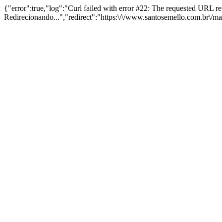
{"error":true,"log":"Curl failed with error #22: The requested URL 
Redirecionando...","redirect":"https:\/\/www.santosemello.com.br\/m