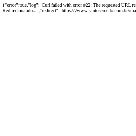
{"error":true,"log":"Curl failed with error #22: The requested URL 
Redirecionando...","redirect":"https:\/\/www.santosemello.com.br\/m