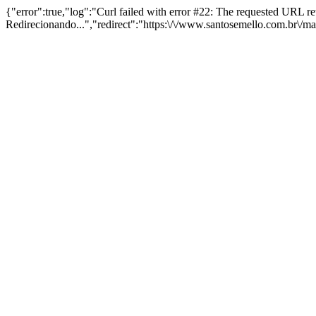
{"error":true,"log":"Curl failed with error #22: The requested URL 
Redirecionando...","redirect":"https:\/\/www.santosemello.com.br\/m