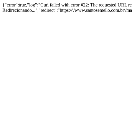
{"error":true,"log":"Curl failed with error #22: The requested URL 
Redirecionando...","redirect":"https:\/\/www.santosemello.com.br\/m