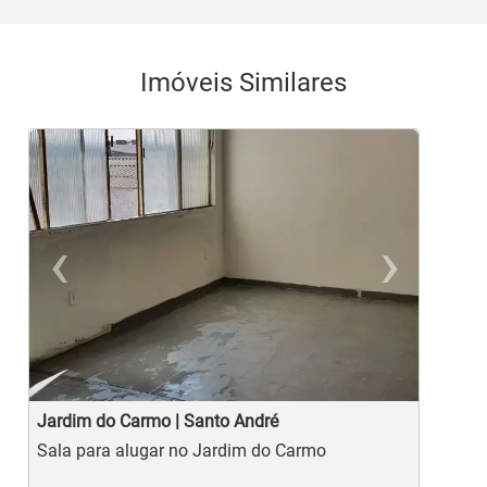
Imóveis Similares
‹
›
Previous
Ne
Jardim do Carmo | Santo André
J
Sala para alugar no Jardim do Carmo