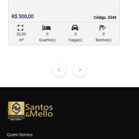
R$ 500,00
Código. 5549
Código. 5549
32,00
0
0
0
m²
Quarto(s)
Vaga(s)
Banho(s)
Quem Somos