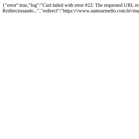
{"error":true,"log":"Curl failed with error #22: The requested URL 
Redirecionando...","redirect":"https:\/\/www.santosemello.com.br\/m