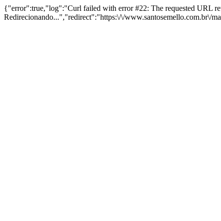
{"error":true,"log":"Curl failed with error #22: The requested URL 
Redirecionando...","redirect":"https:\/\/www.santosemello.com.br\/m