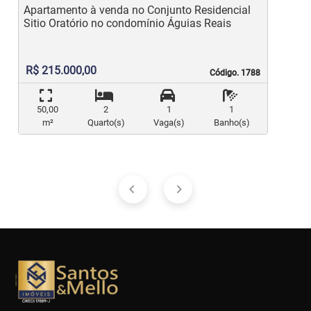
Apartamento à venda no Conjunto Residencial
Apar
Sitio Oratório no condomínio Águias Reais
Bárbar
R
R$ 215.000,00
Código. 1788
Código. 1788
50,00
2
1
1
m²
Quarto(s)
Vaga(s)
Banho(s)