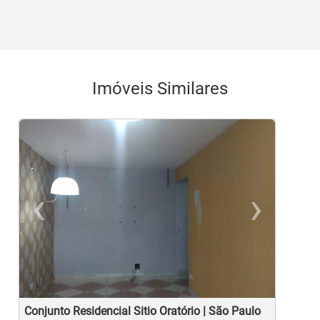
Imóveis Similares
‹
›
Previous
Ne
Conjunto Residencial Sitio Oratório | São Paulo
C