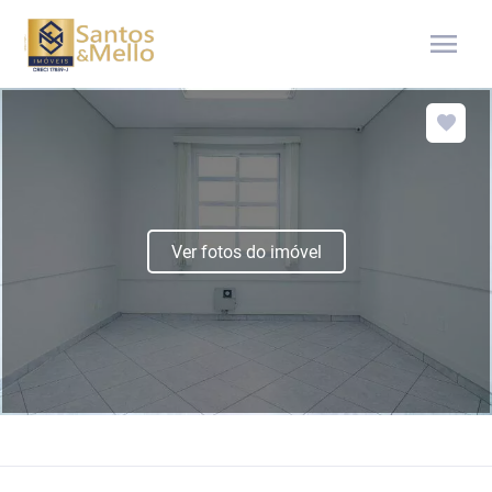
menu
Ver fotos do imóvel