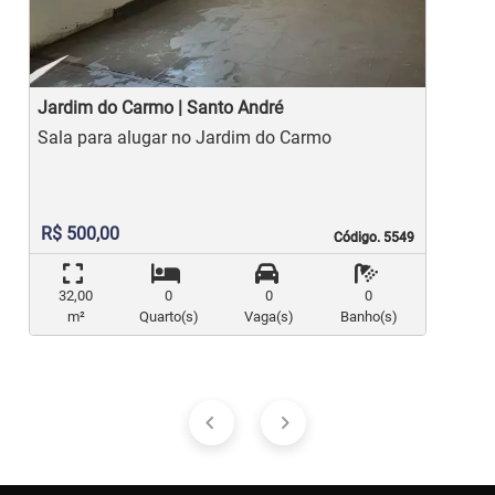
Jardim do Carmo | Santo André
J
Sala para alugar no Jardim do Carmo
R$ 500,00
Código. 5549
Código. 5549
32,00
0
0
0
m²
Quarto(s)
Vaga(s)
Banho(s)