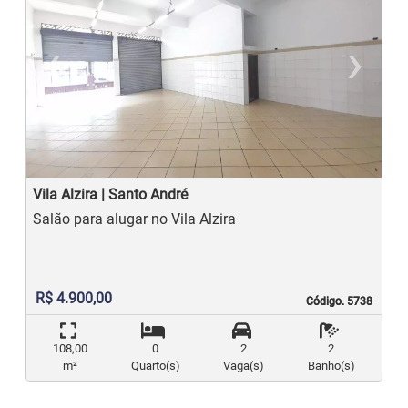
‹
›
Previous
N
Vila Alzira | Santo André
Salão para alugar no Vila Alzira
R$ 4.900,00
Código. 5738
Código. 5738
108,00
0
2
2
m²
Quarto(s)
Vaga(s)
Banho(s)