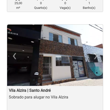
25,00
0
0
1
m²
Quarto(s)
Vaga(s)
Banho(s)
‹
›
Previous
N
Vila Alzira | Santo André
Sobrado para alugar no Vila Alzira