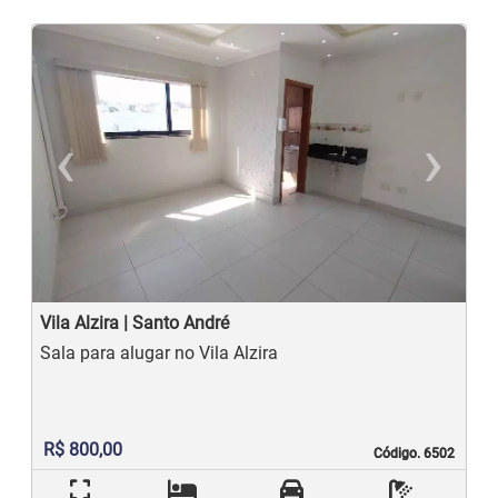
‹
›
Previous
N
Vila Alzira | Santo André
Sala para alugar no Vila Alzira
R$ 800,00
Código. 6502
Código. 6502