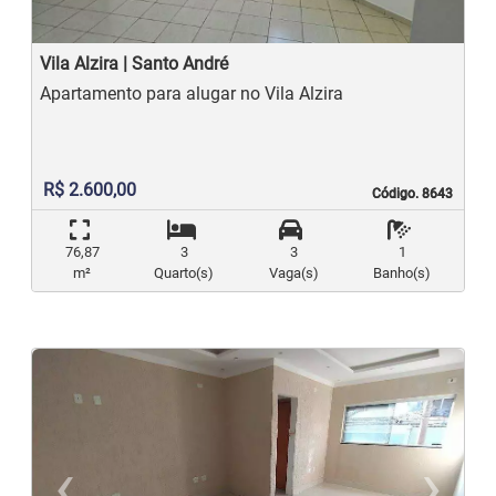
Vila Alzira | Santo André
Apartamento para alugar no Vila Alzira
R$ 2.600,00
Código. 8643
Código. 8643
76,87
3
3
1
m²
Quarto(s)
Vaga(s)
Banho(s)
‹
›