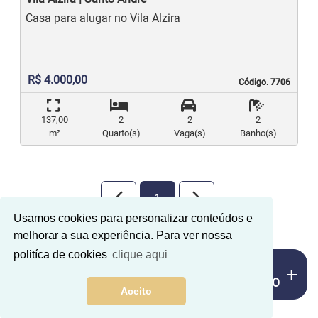
Casa para alugar no Vila Alzira
R$ 4.000,00
Código. 7706
Código. 7706
137,00
2
2
2
m²
Quarto(s)
Vaga(s)
Banho(s)
arrow_back_ios_new
arrow_forward_ios
1
Usamos cookies para personalizar conteúdos e
melhorar a sua experiência. Para ver nossa
politíca de cookies
clique aqui
MAIS
add
FILTRO
Aceito