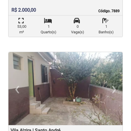
R$ 2.000,00
Código. 7889
Código. 7889
53,00
1
0
1
m²
Quarto(s)
Vaga(s)
Banho(s)
‹
›
Previous
N
Vila Alzira | Santo André