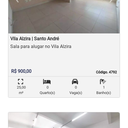
Previous
N
Vila Alzira | Santo André
Sala para alugar no Vila Alzira
R$ 900,00
Código. 4792
Código. 4792
25,00
0
0
1
m²
Quarto(s)
Vaga(s)
Banho(s)