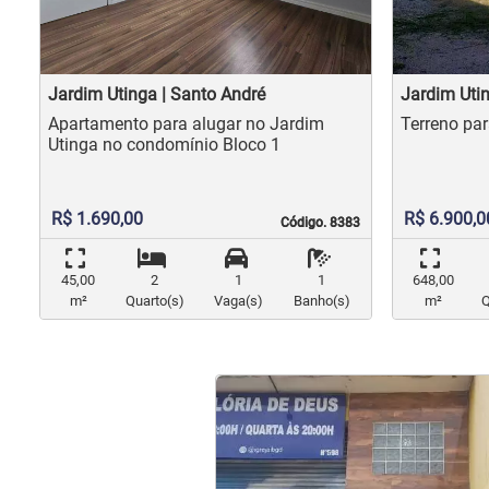
Jardim Utinga | Santo André
Jardim Utin
Apartamento para alugar no Jardim
Utinga no condomínio Bloco 1
R$ 1.690,00
R$ 6.900,0
Código. 8383
Código. 8383
45,00
2
1
1
648,00
m²
Quarto(s)
Vaga(s)
Banho(s)
m²
Q