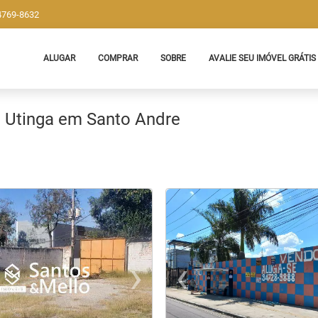
 4769-8632
ALUGAR
COMPRAR
SOBRE
AVALIE SEU IMÓVEL GRÁTIS
m Utinga em Santo Andre
›
‹
t
evious
Next
Previo