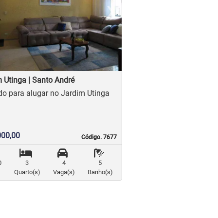
›
revious
Next
 Utinga | Santo André
Sobrado para alugar no Jardim Utinga
000,00
Código. 7677
Código. 7677
0
3
4
5
Quarto(s)
Vaga(s)
Banho(s)