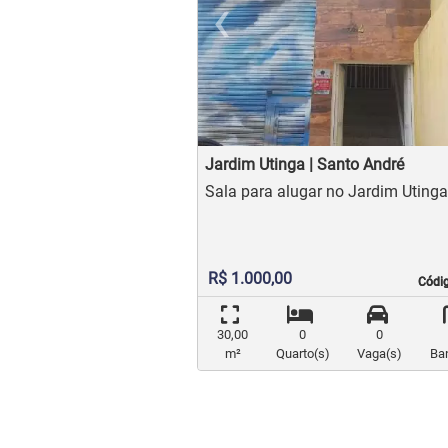
‹
Previou
Jardim Utinga | Santo André
Sala para alugar no Jardim Uting
R$ 1.000,00
Códi
Códi
30,00
0
0
m²
Quarto(s)
Vaga(s)
Ba