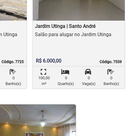
Jardim Utinga | Santo André
 no Jardim Utinga
Salão para alugar no Jardim Utinga
R$ 6.000,00
Código. 7725
Código. 7725
Código. 7559
Código. 7559
0
100,00
0
0
0
Banho(s)
m²
Quarto(s)
Vaga(s)
Banho(s)