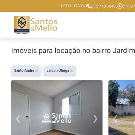
CRECI: 17889-J
(11) 4401-2485
(11) 9
Imóveis para locação no bairro Jardi
Santo André
Jardim Utinga
‹
›
‹
Previous
Nex
Pr