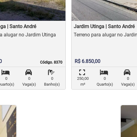
ga | Santo André
Jardim Utinga | Santo André
Terreno para alugar no Jardim Utinga
Terreno para alugar
0
R$ 6.850,00
Código. 8370
Código. 8370
0
0
0
250,00
0
0
uarto(s)
Vaga(s)
Banho(s)
m²
Quarto(s)
Vaga(s)