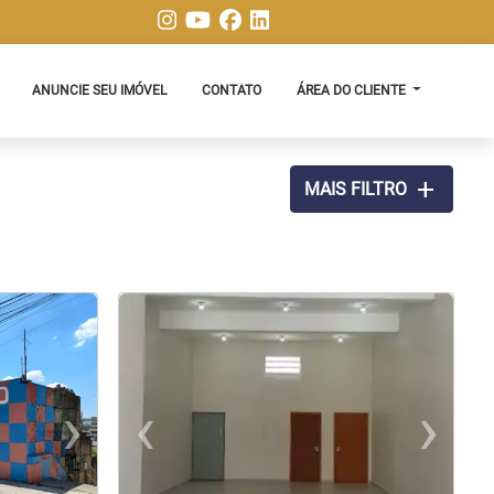
ANUNCIE SEU IMÓVEL
CONTATO
ÁREA DO CLIENTE
add
MAIS FILTRO
›
‹
›
us
Next
Previous
N